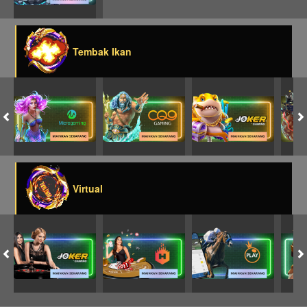
Tembak Ikan
Virtual