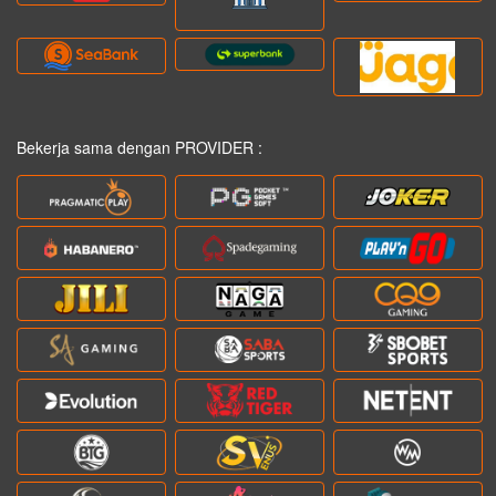
Bekerja sama dengan PROVIDER :