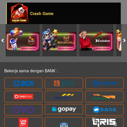
Crash Game
Bekerja sama dengan BANK :