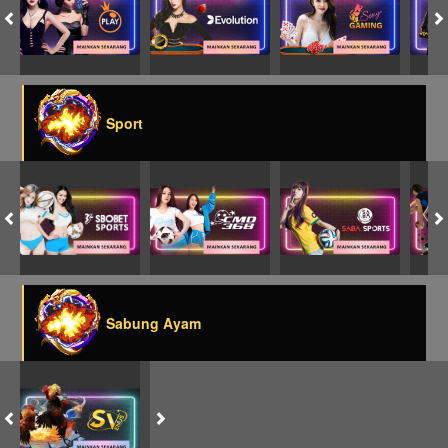
Sport
Sabung Ayam