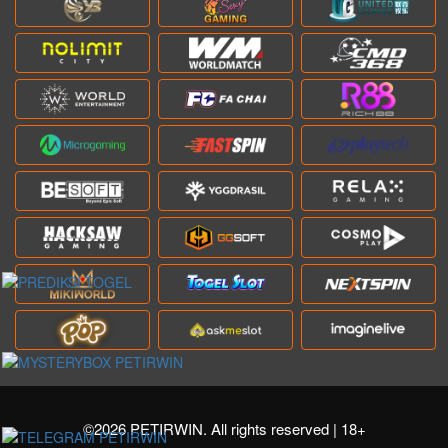
©2026 PETIRWIN. All rights reserved | 18+