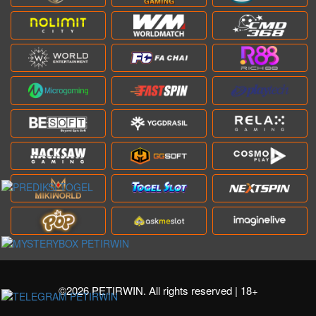
©2026 PETIRWIN. All rights reserved | 18+