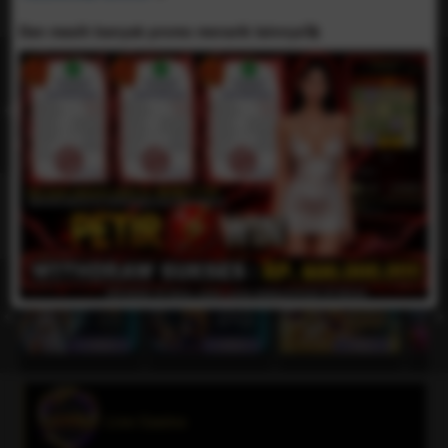
Dan masih banyak promo menarik lainnya🚀
KING KONG POOLS 2
VIRGINIA NIGHT
( Setiap Hari )
( Setiap Hari )
Kamis
Jumat
7
1
0
0
7
6
0
06/08/2026
07/08/2026
Tutup: 23:30 | Buka: 23:45
Tutup: 09:40 | Buka: 10:00
Slot
Live Casino