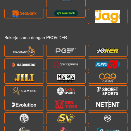
Bekerja sama dengan PROVIDER :