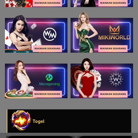
Togel