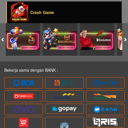
Crash Game
Bekerja sama dengan BANK :