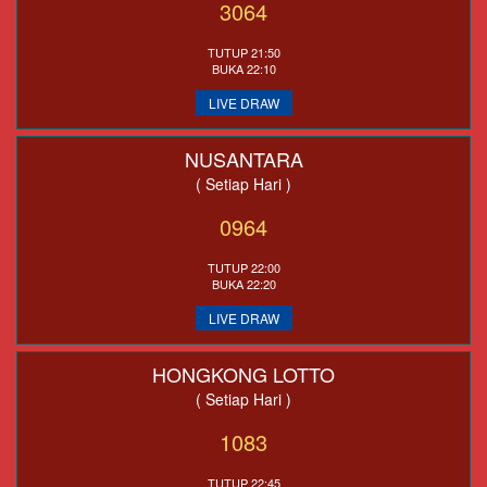
3064
TUTUP 21:50
BUKA 22:10
LIVE DRAW
NUSANTARA
( Setiap Hari )
0964
TUTUP 22:00
BUKA 22:20
LIVE DRAW
HONGKONG LOTTO
( Setiap Hari )
1083
TUTUP 22:45