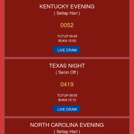
KENTUCKY EVENING
( Setiap Hari )
0052
TUTUP 09:45
BUKA 10:00
LIVE DRAW
TEXAS NIGHT
( Senin Off )
0419
TUTUP 09:55
BUKA 10:12
LIVE DRAW
NORTH CAROLINA EVENING
( Setiap Hari )