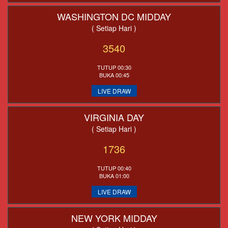
WASHINGTON DC MIDDAY
( Setiap Hari )
3540
TUTUP 00:30
BUKA 00:45
LIVE DRAW
VIRGINIA DAY
( Setiap Hari )
1736
TUTUP 00:40
BUKA 01:00
LIVE DRAW
NEW YORK MIDDAY