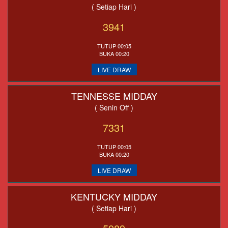
( Setiap Hari )
3941
TUTUP 00:05
BUKA 00:20
LIVE DRAW
TENNESSE MIDDAY
( Senin Off )
7331
TUTUP 00:05
BUKA 00:20
LIVE DRAW
KENTUCKY MIDDAY
( Setiap Hari )