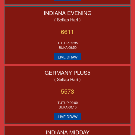
INDIANA EVENING
( Setiap Hari )
6611
TUTUP 09:35
BUKA 09:50
LIVE DRAW
GERMANY PLUS5
( Setiap Hari )
5573
TUTUP 00:00
BUKA 00:10
LIVE DRAW
INDIANA MIDDAY