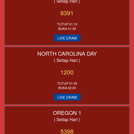
( Setiap Hari )
8391
TUTUP 01:10
BUKA 01:30
LIVE DRAW
NORTH CAROLINA DAY
( Setiap Hari )
1200
TUTUP 01:45
BUKA 02:00
LIVE DRAW
OREGON 1
( Setiap Hari )
5398