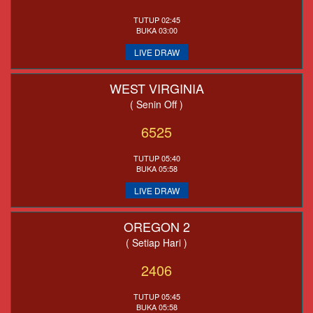
TUTUP 02:45
BUKA 03:00
LIVE DRAW
WEST VIRGINIA
( Senin Off )
6525
TUTUP 05:40
BUKA 05:58
LIVE DRAW
OREGON 2
( Setiap Hari )
2406
TUTUP 05:45
BUKA 05:58