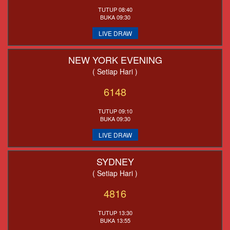
TUTUP 08:40
BUKA 09:30
LIVE DRAW
NEW YORK EVENING
( Setiap Hari )
6148
TUTUP 09:10
BUKA 09:30
LIVE DRAW
SYDNEY
( Setiap Hari )
4816
TUTUP 13:30
BUKA 13:55